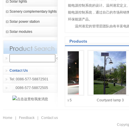
Solar lights
能电源控制系统的设计。温州港宏定义
Scenery complementary lights
能电源控制系统，通过自己的市场和销
环保能源产品。
Solar power station
温州港宏的管理层团队由有丰富电路
Solar modules
理经验的中、港、外专家组成。他们中
和硕士学位，具有雄厚的技术知识背景
Products
理层团队具有丰富的管...
Contact Us
Tel: 0086-577-58872501
0086-577-58872505
 Solar intelligent
Solar lights 5
Courtyard lamp 3
controller
Home
|
Feedback
|
Contact us
Copyri