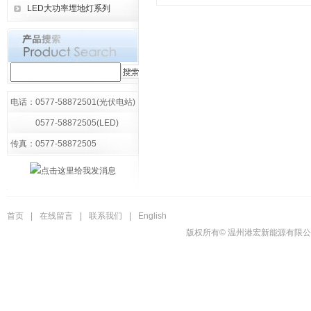
LED大功率埋地灯系列
电话：0577-58872501(光伏电站)
0577-58872505(LED)
传真：0577-58872505
首页
|
在线留言
|
联系我们
|
English
版权所有© 温州港宏新能源有限公司 电