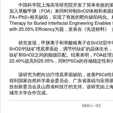
中国科学院上海高等研究院开发了简单有效的策
加入草酸甲脒（FOA）来同时抑制SnO2体相和表
FA+/Pb2+相关缺陷，实现了有效的靶向缺陷钝化。相
Therapy for Buried Interfacial Engineering Enables 
with 25.05% Efficiency为题，发表在《先进材料》（A
研究发现，甲脒离子和草酸根离子在SnO2层
SnO2/钙钛矿埋底界面处，调节钙钛矿的晶体生长
钛矿和SnO2之间的能级匹配。结果表明，FOA处理
22.40%提高到25.05%，同时PSCs的存储稳定
该研究为靶向治疗埋底界面缺陷，改善PSCs
得到国家自然科学基金委员会、广东省基础与应用
技创新委员会及山西省科技厅的支持。该研究由上
城市大学合作完成。
【返回上一页】